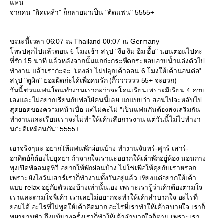
ฟน
จากคน "ติดเหล้า" ก็กลายมาเป็น "ติดแฟน" 5555+
ขณะนี้เวลา 06:07 ณ Thailand 00:07 ณ Germany
ทรปลุกไปแล้วตอน 6 โมงเช้า สรุป "งือ งึม อืม ฮื้อ" นอนตอนไปคะ
ที่รัก 15 นาที แล้วหลังจากนั้นแกก่ะกระหืดกระหอบอาบน้ำแต่งตัวไป
ทำงาน แล้วเราก่ะจะ "เตงอ่า ไม่ปลุกเค้าตอน 6 โมงให้เค้านอนต่อ"
สรุป "ตูผิด" ยอมผิดก่ะได้เพื่อคนรัก (กี๊วววววว 55+ จะอวก)
วันนี้ชวนแฟนโดนทำงานเรากะว่าจะโดนเรียนเพราะมีเรียน 4 คาบ
เองและไม่อยากเรียนกับพ่อใย๋คนนี้เลย แกแบบว่า สอนไปจะหลับไป
สุดยอดของความหน้าเบื่อ แต่ไม่คะไม่ "เป็นแฟนกันต้องส่งเสริมกัน
ทำงานและเรียนเราจะไม่ทำให้เค้าเสียการงาน แต่วันนี้ไม่ไปทำงา
นก่ะดีเหมือนกัน" 5555+
เอาจริงๆนะ อยากให้แฟนพักผ่อนบ้าง ทำงานจันทร์-ศุกร์ เสาร์-
อาทิตย์ก็ต้องไปยุดยา ถ้าจากใจเรานะอยากให้เค้าพักอยู่ห้อง นอนกาง
พุงเปิดพัดลมดูทีวี อยากให้พักผ่อนบ้าง ไม่ใช่เพื่อให้คุยกับเราหรอก
เพราะยังไงวันเสาร์เราก็ทำงานทั้งวันอยู่แล้ว เพียงแต่อยากให้เค้า
บบ relax อยู่กับตัวเองบ้างเท่านั้นเอง เพราะเรารู้ว่าเค้าต้องตามใจ
เราและตามใจพี่เค้า เราเลยไม่อยากจะทำให้เค้าลำบากใจ อะไรที่
อมได้ อะไรที่ไม่พูดให้เค้าคิดมาก อะไรที่เราทำให้เค้าสบายใจ เราก็
พยายามทำ ถึงแม้บางครั้งเราก็ทำให้เค้าลำบากใจก็ตาม เพราะเรา