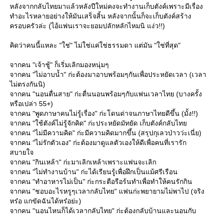
หลังจากกลับไทยมาแล้วหลังปีใหม่คงจะทำงานเก็บตังค์เพราะมีเรื่อง
ทำอะไรหลายอย่างให้มันเสร็จสิ้น หลังจากนั้นก็จะเก็บตังค์สร้าง
ครอบครัวล่ะ (ไอ้แฟนเราจะยอมปลักหลักไหมนิ แง่ว!!)
คิดว่าคนนี้แหละ "ใช่" ไม่ใช่แค่ใช่ธรรมดา แต่มัน "ใช่ที่สุด"
จากคน "เจ้าชู้" ก็เริ่มเลิกมองหนุ่มๆ
จากคน "ไม่อาบน้ำ" ก่ะต้องมาอาบพร้อมๆกันเพื่อประหยัดเวลา (เวลา
ไม่ตรงกันนิ)
จากคน "นอนตื่นสาย" ก่ะตื่นนอนพร้อมๆกับแฟนเวลาไทย (บางครั้ง
หรือเปล่า 55+)
จากคน "พูดภาษาคนไม่รู้เรื่อง" ก่ะโดนด่าจนภาษาไทยดีขึ้น (มั้ง!!)
จากคน "ใช้ตังค์ไม่รู้จักคิด" ก่ะประหยัดมัทยัด เก็บตังค์กลับไท
จากคน "ไม่มีความคิด" ก่ะมีความคิดมากขึ้น (สรุปกุเลวป่าวว่ะเนี่ย)
จากคน "ไม่รักตัวเอง" ก่ะต้องมาดูแลตัวเองให้ดีเพื่อคนที่เรารัก
สบายใจ
จากคน "กินเหล้า" ก่ะมาเลิกเหล้าเพราะแฟนจะเลิก
จากคน "ไม่ทำงานบ้าน" ก่ะได้เรียนรู้เพื่อฝึกเป็นแม้ศรีเรือน
จากคน "ทำอาหารไม่เป็น" ก่ะกระตือรือร้นทำเพื่อทำให้คนรักกิน
จากคน "ชอบอะไรหรูๆเวลากลับไทย" แฟนก่ะพยายามไม่พาไป (จริง
หร๋อ แกขัดฉันได้หร๋อย่ะ)
จากคน "นอนไหนก็ได้เวลากลับไทย" ก่ะต้องกลับบ้านและนอนกับ