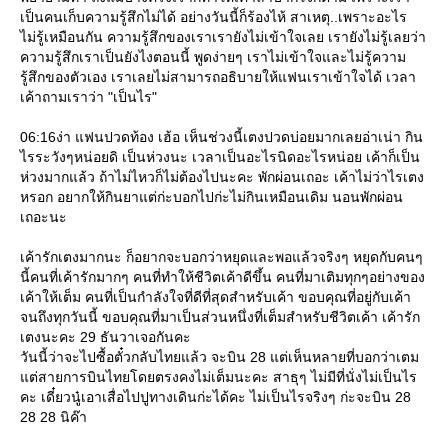
เป็นคนเก็บความรู้สึกไม่ได้ อย่างวันนี้ก็ร้องไห้ สาเหตุ..เพราะอะไร
ไม่รู้เหมือนกัน ความรู้สึกของเราเรายังไม่เข้าใจเลย เรายังไม่รู้เลยว่า
ความรู้สึกเราเป็นยังไงตอนนี้ พูดง่ายๆ เราไม่เข้าใจและไม่รู้ความ
รู้สึกของตัวเอง เราเลยไม่สามารถอธิบายให้แฟนเราเข้าใจได้ เวลา
เค้าถามเราว่า "เป็นไร"
06:16ง่า แฟนปวดท้อง เฮ้อ เห็นช่วงนี้เตงปวดบ่อยมากเลยอ่าเน่า กิน
ไรระวังๆหน่อยดิ เป็นห่วงนะ เวลาเป็นอะไรนิดอะไรหน่อย เค้าก็เป็น
ห่วงมากแล้ว ถ้าไม่ไหวก็ไม่ต้องไปนะคะ พักผ่อนเถอะ เค้าไม่ว่าไรเตง
หรอก อยากให้กินยาแต่ก่ะบอกไปก่ะไม่กินเหมือนเดิม นอนพักผ่อน
เถอะนะ
เค้ารักเตงมากนะ ก็อยากจะบอกว่าหยุดและพอแล้วจริงๆ หยุดกับคนๆ
นี้คนที่เค้ารักมากๆ คนที่ทำให้ชีวิตเค้าดีขึ้น คนที่มาเติมทุกๆอย่างของ
เค้าให้เต็ม คนที่เป็นกำลังใจที่ดีที่สุดสำหรับเค้า ขอบคุณที่อยู่กับเค้า
จนถึงทุกวันนี้ ขอบคุณที่มาเป็นส่วนหนึ่งที่เต็มสำหรับชีวิตเค้า เค้ารัก
เตงนะคะ 29 ธันวาเจอกันคะ
วันนี้ว่าจะไปซื้อตั๋วกลับไทยแล้ว จะบิน 28 แต่เห็นหลายที่บอกว่าเตม
ต่สายการบินไทยโดยตรงคงไม่เต็มนะคะ สาธุๆ ไม่มีที่นั่งไม่เป็นไร
คะ เดี๋ยวนู๋เอาเสื่อไปปูทางเดินก่ะได้คะ ไม่เป็นไรจริงๆ ก่ะจะบิน 28
28 28 นิค๊า