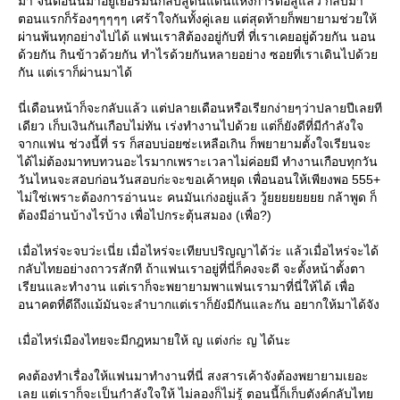
มา จนตอนนี้มาอยู่เยอรมันกลับสู่ดินแดนแห่งการต่อสู้แล้ว กลับมา
ตอนแรกก็ร้องๆๆๆๆๆ เศร้าใจกันทั้งคู่เลย แต่สุดท้ายก็พยายามช่วยให้
ผ่านพ้นทุกอย่างไปได้ แฟนเราสิต้องอยู่กับที่ ที่เราเคยอยู่ด้วยกัน นอน
ด้วยกัน กินข้าวด้วยกัน ทำไรด้วยกันหลายอย่าง ซอยที่เราเดินไปด้ว
กัน แต่เราก็ผ่านมาได้
นี่เดือนหน้าก็จะกลับแล้ว แต่ปลายเดือนหรือเรียกง่ายๆว่าปลายปีเลยที
เดียว เก็บเงินกันเกือบไม่ทัน เร่งทำงานไปด้วย แต่ก็ยังดีที่มีกำลังใจ
จากแฟน ช่วงนี้ที่ รร ก็สอบบ่อยซ่ะเหลือเกิน ก็พยายามตั้งใจเรียนจะ
ได้ไม่ต้องมาทบทวนอะไรมากเพราะเวลาไม่ค่อยมี ทำงานเกือบทุกวัน
วันไหนจะสอบก่อนวันสอบก่ะจะขอเค้าหยุด เพื่อนอนให้เพียงพอ 555+
ไม่ใช่เพราะต้องการอ่านนะ คนมันเก่งอยู่แล้ว วู้ยยยยยยยย กล้าพูด ก็
ต้องมีอ่านบ้างไรบ้าง เพื่อไปกระตุ้นสมอง (เพื่อ?)
เมื่อไหร่จะจบว่ะเนี่ย เมื่อไหร่จะเทียบปริญญาได้ว่ะ แล้วเมื่อไหร่จะได้
กลับไทยอย่างถาวรสักที ถ้าแฟนเราอยู่ที่นี่ก็คงจะดี จะตั้งหน้าตั้งตา
เรียนและทำงาน แต่เราก็จะพยายามพาแฟนเรามาที่นี่ให้ได้ เพื่อ
อนาคตที่ดีถึงแม้มันจะลำบากแต่เราก็ยังมีกันและกัน อยากให้มาได้จัง
เมื่อไหร่เมืองไทยจะมีกฎหมายให้ ญ แต่งก่ะ ญ ได้นะ
คงต้องทำเรื่องให้แฟนมาทำงานที่นี่ สงสารเค้าจังต้องพยายามเยอะ
เลย แต่เราก็จะเป็นกำลังใจให้ ไม่ลองก็ไม่รู้ ตอนนี้ก็เก็บตังค์กลับไท