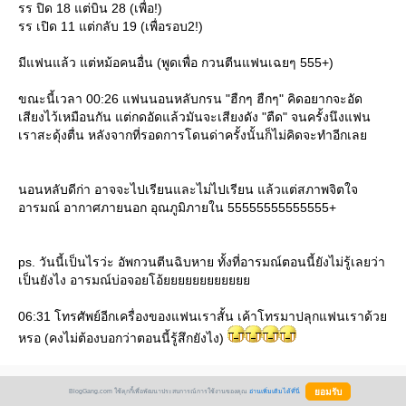
รร ปิด 18 แต่บิน 28 (เพื่อ!)
รร เปิด 11 แต่กลับ 19 (เพื่อรอบ2!)
มีแฟนแล้ว แต่หม้อคนอื่น (พูดเพื่อ กวนตีนแฟนเฉยๆ 555+)
ขณะนี้เวลา 00:26 แฟนนอนหลับกรน "ฮืกๆ ฮืกๆ" คิดอยากจะอัด
เสียงไว้เหมือนกัน แต่กดอัดแล้วมันจะเสียงดัง "ตืด" จนครั้งนึงแฟน
เราสะดุ้งตื่น หลังจากที่รอดการโดนด่าครั้งนั้นก็ไม่คิดจะทำอีกเล
นอนหลับดีก่า อาจจะไปเรียนและไม่ไปเรียน แล้วแต่สภาพจิตใจ
อารมณ์ อากาศภายนอก อุณภูมิภายใน 55555555555555+
ps. วันนี้เป็นไรว่ะ อัพกวนตีนฉิบหาย ทั้งที่อารมณ์ตอนนี้ยังไม่รู้เลยว่า
เป็นยังไง อารมณ์บ่อจอยโอ้
06:31 โทรศัพย์อีกเครื่องของแฟนเราสั้น เค้าโทรมาปลุกแฟนเราด้ว
หรอ (คงไม่ต้องบอกว่าตอนนี้รู้สึกยังไง)
Create Date :
09 พฤศจิกายน 2552
BlogGang.com ใช้คุกกี้เพื่อพัฒนาประสบการณ์การใช้งานของคุณ
อ่านเพิ่มเติมได้ที่นี่
Last Update :
9 พฤศจิกายน 2552 6:34:43 น.
Counter :
Pageviews.